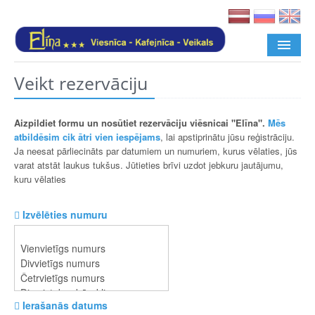
Veikt rezervāciju
SĀKUMS
PAKALPOJUMI
Aizpildiet formu un nosūtiet rezervāciju viēsnicai "Elīna".
Mēs
atbildēsim cik ātri vien iespējams
, lai apstiprinātu jūsu reģistrāciju.
GALERIJA
Ja neesat pārliecināts par datumiem un numuriem, kurus vēlaties, jūs
varat atstāt laukus tukšus. Jūtieties brīvi uzdot jebkuru jautājumu,
KONTAKTI
kuru vēlaties
REZERVEŠANA
Izvēlēties numuru
Ierašanās datums